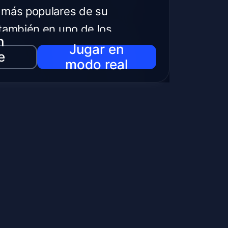
s más populares de su
 también en uno de los
n
estros jugadores. Tal fue su
Jugar en
e
modo real
an sólo cuatro años de
ha generado múltiples secuelas
intenta hacer incluso más
xperiencia de juego. Este
es el caso en Big Bass Floats
zamiento más reciente de esta
trarás un diseño similar y, en
 mismos símbolos y funciones
 embargo, también te tiene
rpresas que podrías hacer tus