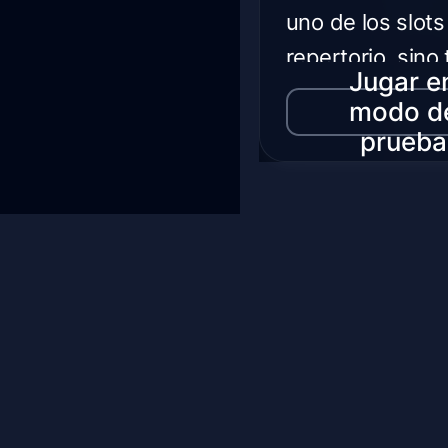
uno de los slot
repertorio, sino
Jugar e
preferidos de nu
modo d
éxito que con t
prueba
existencia, ya 
con las que se 
entretenida la e
definitivamente 
My Boat, el lan
saga. Aquí encon
su mayoría, los
especiales. Sin
unas cuantas so