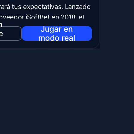
rará tus expectativas. Lanzado
roveedor iSoftBet en 2018, el
n
este título te atrapará desde
Jugar en
e
modo real
os. Repleto de símbolos
icos pulidos y bonificaciones
Spin es la mezcla perfecta
radicional y el juego online
Anímate a leer nuestra útil
 continuación para que sepas
espera al poner en movimiento
esta entretenida tragaperras.
 a Hot Spin?