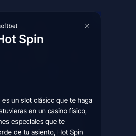
softbet
Hot Spin
 es un slot clásico que te haga
stuvieras en un casino físico,
nes especiales que te
rde de tu asiento, Hot Spin