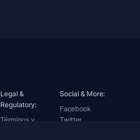
Legal &
Social & More:
Regulatory:
Facebook
Términos y
Twitter
condiciones
Instagram