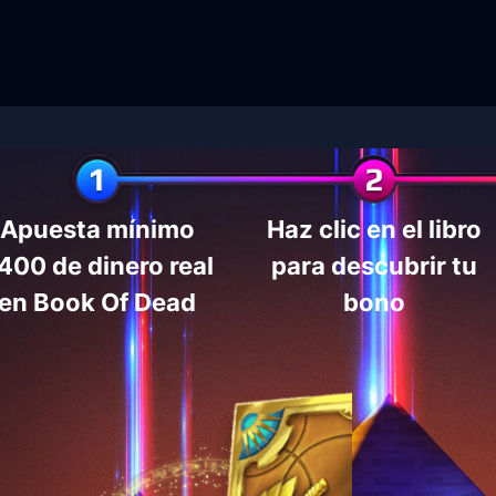
Apuesta mínimo
Haz clic en el libro
400 de dinero real
para descubrir tu
en Book Of Dead
bono