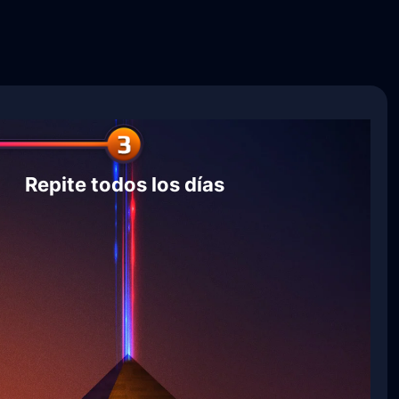
Repite todos los días