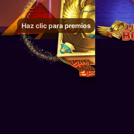
Haz clic para premios