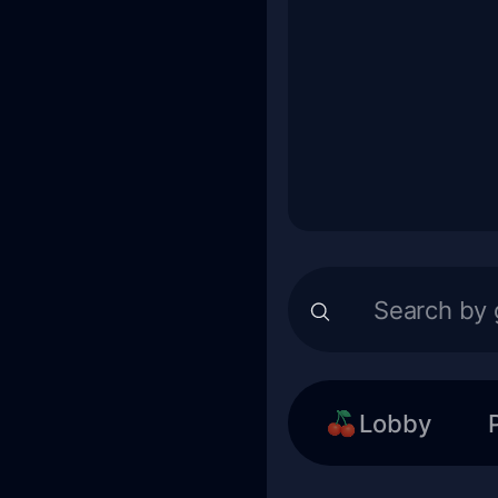
Lobby