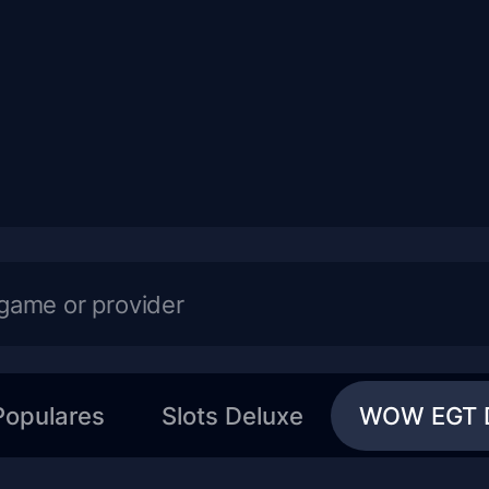
Populares
Slots Deluxe
WOW EGT D